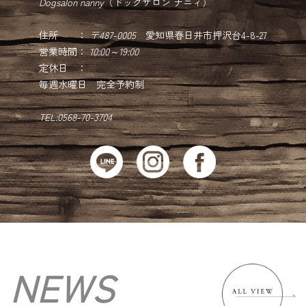
Dogsalon nanny
（ドッグサロン ナニィ）
住所 ：
〒487-0005
愛知県春日井市押沢台4-8-27
営業時間：
10:00～19:00
定休日 ：
毎週水曜日 完全予約制
TEL:0568-70-3704
NEWS