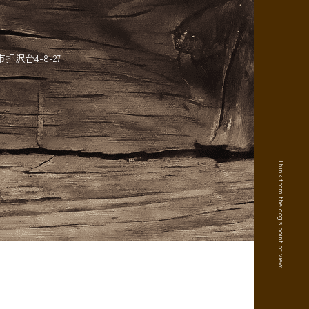
）
沢台4-8-27
Think from the dog's point of view.