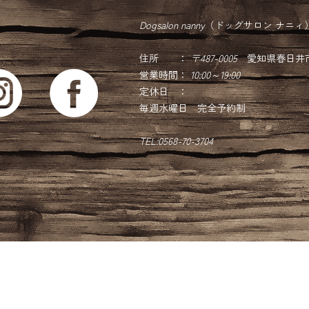
Dogsalon nanny
（ドッグサロン ナニィ
住所 ：
〒487-0005
愛知県春日井市押
営業時間：
10:00～19:00
定休日 ：
毎週水曜日 完全予約制
TEL:0568-70-3704