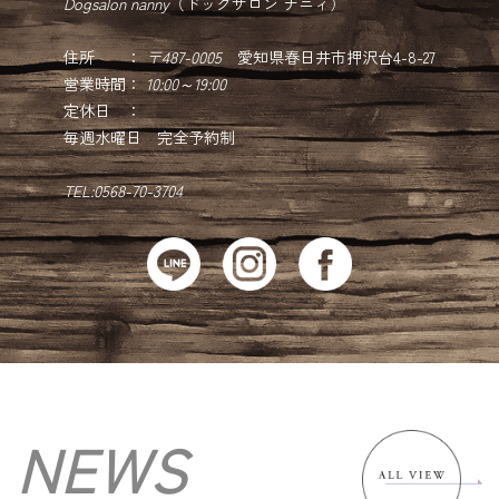
Dogsalon nanny
（ドッグサロン ナニィ）
住所 ：
〒487-0005
愛知県春日井市押沢台4-8-27
営業時間：
10:00～19:00
定休日 ：
毎週水曜日 完全予約制
TEL:0568-70-3704
NEWS