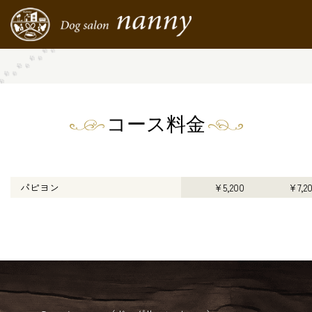
コース料金
パピヨン
¥5,200
¥7,2