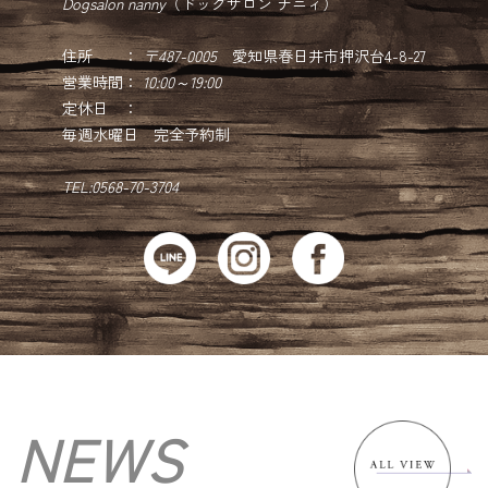
Dogsalon nanny
（ドッグサロン ナニィ）
住所 ：
〒487-0005
愛知県春日井市押沢台4-8-27
営業時間：
10:00～19:00
定休日 ：
毎週水曜日 完全予約制
TEL:0568-70-3704
NEWS